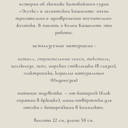
история об экипаже китобойного судна
«Эссекс» и гигантском кашалоте- очень
трогательна и одновременно поучительно-
жестока. В память о Белом Кашалоте эта
работа.
используемые материалы :
металл, строительные смеси, текстиль,
целлюлоза, гипс, морские стёклышки (в глазах),
электроника, кораллы натуральные
(Индонезия)
питание подсветки — от батареек (блок
спрятан в брюшке), мини-отвёрточка для
отсека с батарейками в комплекте.
высота 22 см, длина 50 см.