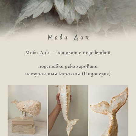
Перейти
к
содержимому
Моби Дик — кашалот с подсветкой
подставка декорирована
натуральным кораллом (Индонезия)