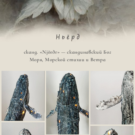
Перейти
к
содержимому
сканд. «Njörðr» — скандинавский Бог
Моря, Морской стихии и Ветра