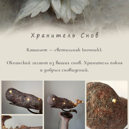
Перейти
к
содержимому
Кашалот — светильник (ночник).
Океанский гигант из ваших снов. Хранитель покоя
и добрых сновидений.