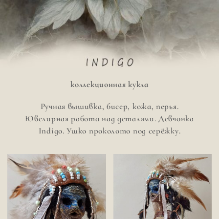
Перейти
к
содержимому
коллекционная кукла
Ручная вышивка, бисер, кожа, перья.
Ювелирная работа над деталями. Девчонка
Indigo. Ушко проколото под серёжку.